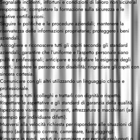
Segnalare incidenti, infortuni e condizioni di lavoro non sicure al
responsabile; completare la formazione sulla sicurezza e le
relative certificazioni.
Seguire le politiche e le procedure aziendali; mantenere la
riservatezza delle informazioni proprietarie; proteggere i beni
aziendali.
Accogliere e riconoscere tutti gli ospiti secondo gli standard
aziendali; garantire che l’uniforme e l’aspetto personale siano
puliti e professionali; anticipare e soddisfare le esigenze degli
ospiti; assistere le persone con disabilità; ringraziare gli ospiti con
sincera cortesia.
Comunicare con gli altri utilizzando un linguaggio chiaro e
professionale.
Supportare tutti i colleghi e trattarli con dignità e rispetto.
Rispettare le aspettative e gli standard di garanzia della qualità.
Ispezionare visivamente strumenti, attrezzature o macchinari (ad
esempio per individuare difetti).
Muoversi alla velocità richiesta per rispondere alle situazioni di
lavoro (ad esempio correre, camminare, fare jogging).
Rimanere in piedi, seduti o camminare per periodi prolungati o