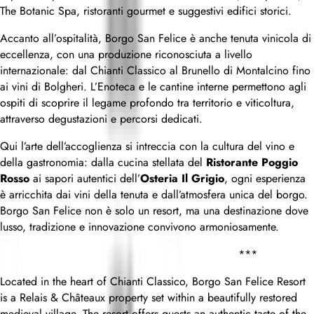
The Botanic Spa, ristoranti gourmet e suggestivi edifici storici.
Accanto all’ospitalità, Borgo San Felice è anche tenuta vinicola di
eccellenza, con una produzione riconosciuta a livello
internazionale: dal Chianti Classico al Brunello di Montalcino fino
ai vini di Bolgheri. L’Enoteca e le cantine interne permettono agli
ospiti di scoprire il legame profondo tra territorio e viticoltura,
attraverso degustazioni e percorsi dedicati.
Qui l’arte dell’accoglienza si intreccia con la cultura del vino e
della gastronomia: dalla cucina stellata del
Ristorante Poggio
Rosso
ai sapori autentici dell’
Osteria Il Grigio
, ogni esperienza
è arricchita dai vini della tenuta e dall’atmosfera unica del borgo.
Borgo San Felice non è solo un resort, ma una destinazione dove
lusso, tradizione e innovazione convivono armoniosamente.
***
Located in the heart of Chianti Classico, Borgo San Felice Resort
is a Relais & Châteaux property set within a beautifully restored
medieval village. The resort offers guests an authentic taste of the