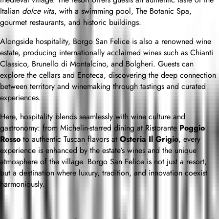
Italian
dolce vita
, with a swimming pool, The Botanic Spa,
gourmet restaurants, and historic buildings.
Alongside hospitality, Borgo San Felice is also a renowned wine
estate, producing internationally acclaimed wines such as Chianti
Classico, Brunello di Montalcino, and Bolgheri. Guests can
explore the cellars and Enoteca, discovering the deep connection
between territory and winemaking through tastings and curated
experiences.
Here, hospitality blends seamlessly with wine culture and
gastronomy: from Michelin-starred dining at Ristorante
Poggio
Rosso
to authentic Tuscan flavors at
Osteria Il Grigio
, every
experience is enhanced by the estate’s wines and the unique
atmosphere of the village. Borgo San Felice is not just a resort,
but a destination where luxury, tradition, and innovation coexist
harmoniously.