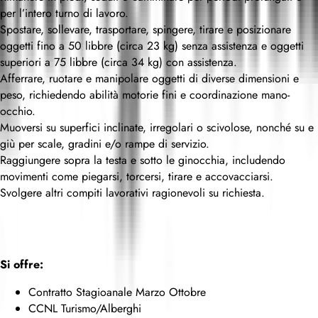
per l’intero turno di lavoro.
Spostare, sollevare, trasportare, spingere, tirare e posizionare
oggetti fino a 50 libbre (circa 23 kg) senza assistenza e oggetti
superiori a 75 libbre (circa 34 kg) con assistenza.
Afferrare, ruotare e manipolare oggetti di diverse dimensioni e
peso, richiedendo abilità motorie fini e coordinazione mano-
occhio.
Muoversi su superfici inclinate, irregolari o scivolose, nonché su e
giù per scale, gradini e/o rampe di servizio.
Raggiungere sopra la testa e sotto le ginocchia, includendo
movimenti come piegarsi, torcersi, tirare e accovacciarsi.
Svolgere altri compiti lavorativi ragionevoli su richiesta.
Si offre:
Contratto Stagioanale Marzo Ottobre
CCNL Turismo/Alberghi